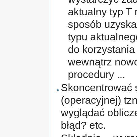
aktualny typ T
sposób uzyska
typu aktualneg
do korzystania
wewnątrz nowo
procedury ...
Skoncentrować s
(operacyjnej) tz
wyglądać oblicz
błąd? etc.