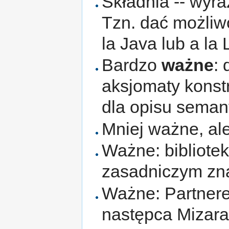
Składnia -- wyra
Tzn. dać możliwo
la Java lub a la 
Bardzo
ważne
:
aksjomaty konstr
dla opisu semant
Mniej ważne, ale
Ważne: biblioteki
zasadniczym zn
Ważne: Partner
następca Mizara