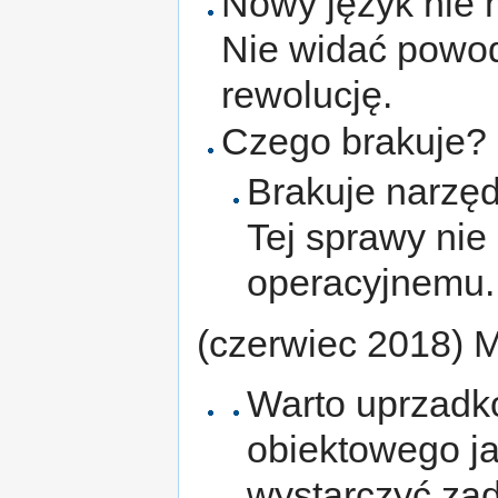
Nowy język nie 
Nie widać powod
rewolucję.
Czego brakuje?
Brakuje narzę
Tej sprawy ni
operacyjnemu. 
(czerwiec 2018) 
Warto uprzadk
obiektowego j
wystarczyć zad