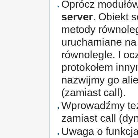
Oprócz modułó
server
. Obiekt 
metody równoleg
uruchamiane na 
równolegle. I oc
protokołem innym
nazwijmy go alie
(zamiast call).
Wprowadźmy tez a
zamiast call (d
Uwaga o funkcjac