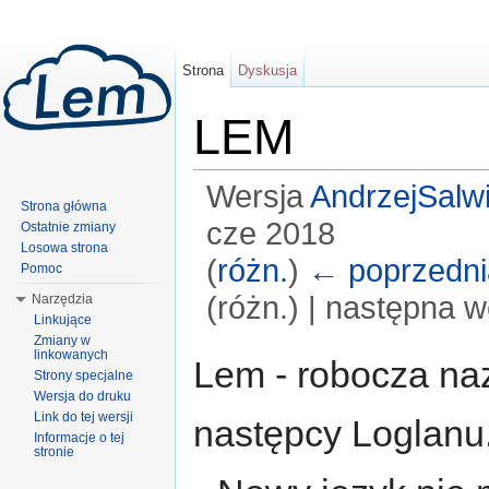
Strona
Dyskusja
LEM
Wersja
AndrzejSalwi
Strona główna
cze 2018
Ostatnie zmiany
Losowa strona
(
różn.
)
← poprzedni
Pomoc
(różn.) | następna w
Narzędzia
Linkujące
Skocz do:
nawigacji
,
wyszukiwania
Zmiany w
linkowanych
Lem - robocza na
Strony specjalne
Wersja do druku
Link do tej wersji
następcy Loglanu
Informacje o tej
stronie