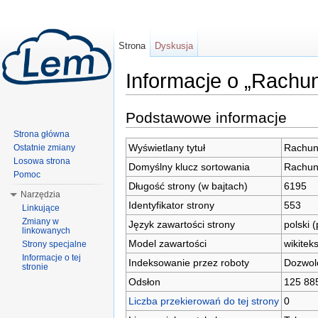
Strona
Dyskusja
Informacje o „Rach
Skocz do:
nawigacji
,
wyszukiwania
Podstawowe informacje
Strona główna
Wyświetlany tytuł
Rachun
Ostatnie zmiany
Losowa strona
Domyślny klucz sortowania
Rachun
Pomoc
Długość strony (w bajtach)
6195
Narzędzia
Identyfikator strony
553
Linkujące
Zmiany w
Język zawartości strony
polski (
linkowanych
Model zawartości
wikiteks
Strony specjalne
Informacje o tej
Indeksowanie przez roboty
Dozwol
stronie
Odsłon
125 88
Liczba przekierowań do tej strony
0