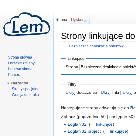
Strona
Dyskusja
Strony linkujące d
←
Bezpieczna dealokacja obiektów
Skocz do:
nawigacji
,
wyszukiwania
Strona główna
Linkujące
Ostatnie zmiany
Strona
Losowa strona
Pomoc
Narzędzia
Filtry
Strony specjalne
Ukryj
dołączenia |
Ukryj
linki |
Ukryj
p
Wersja do druku
Następujące strony odwołują się do
Be
Zobacz (poprzednie 50 | następne 50) 
Loglan'82
‎
(
← linkujące
)
Loglan'82 project
‎
(
← linkujące
)