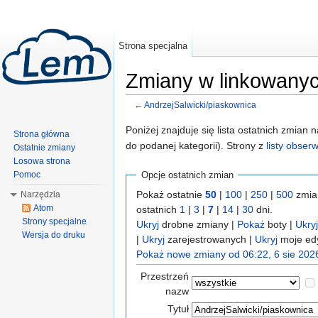
Strona specjalna
Zmiany w linkowanyc
←
AndrzejSalwicki/piaskownica
Skocz do:
nawigacji
,
wyszukiwania
Poniżej znajduje się lista ostatnich zmian
Strona główna
do podanej kategorii). Strony z
listy obse
Ostatnie zmiany
Losowa strona
Pomoc
Opcje ostatnich zmian
Pokaż ostatnie
50
|
100
|
250
|
500
zmia
Narzędzia
Atom
ostatnich
1
|
3
|
7
|
14
|
30
dni.
Strony specjalne
Ukryj
drobne zmiany |
Pokaż
boty |
Ukryj
Wersja do druku
|
Ukryj
zarejestrowanych |
Ukryj
moje ed
Pokaż nowe zmiany od 06:22, 6 sie 202
Przestrzeń
nazw
Tytuł