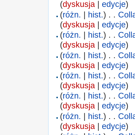
(
dyskusja
|
edycje
)
(
różn.
|
hist.
)
. .
Coll
(
dyskusja
|
edycje
)
(
różn.
|
hist.
)
. .
Coll
(
dyskusja
|
edycje
)
(
różn.
|
hist.
)
. .
Coll
(
dyskusja
|
edycje
)
(
różn.
|
hist.
)
. .
Coll
(
dyskusja
|
edycje
)
(
różn.
|
hist.
)
. .
Coll
(
dyskusja
|
edycje
)
(
różn.
|
hist.
)
. .
Coll
(
dyskusja
|
edycje
)