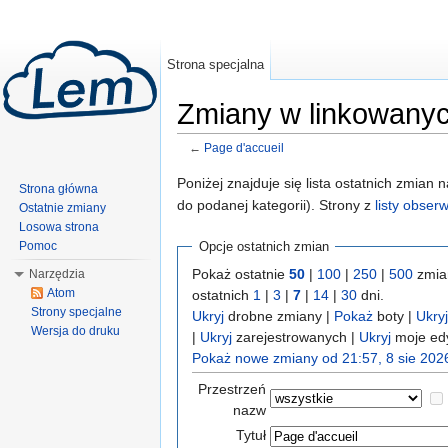
Strona specjalna
Zmiany w linkowanych
←
Page d'accueil
Skocz do:
nawigacji
,
wyszukiwania
Poniżej znajduje się lista ostatnich zmian
Strona główna
do podanej kategorii). Strony z
listy obse
Ostatnie zmiany
Losowa strona
Pomoc
Opcje ostatnich zmian
Pokaż ostatnie
50
|
100
|
250
|
500
zmia
Narzędzia
Atom
ostatnich
1
|
3
|
7
|
14
|
30
dni.
Strony specjalne
Ukryj
drobne zmiany |
Pokaż
boty |
Ukryj
Wersja do druku
|
Ukryj
zarejestrowanych |
Ukryj
moje ed
Pokaż nowe zmiany od 21:57, 8 sie 202
Przestrzeń
nazw
Tytuł