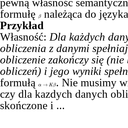
pewną własnośc semantycz
formułę
należąca do języka
β
β
Przykład
Własność:
Dla każdych dan
obliczenia z danymi spełni
obliczenie zakończy się (nie
obliczeń) i jego wyniki spe
formułą
. Nie musimy w
→
α
→
K
β
α
K
β
czy dla kazdych danych obl
skończone i ...