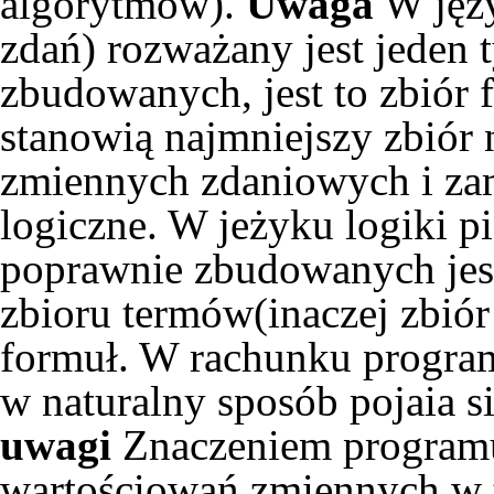
algorytmów).
Uwaga
W języ
zdań) rozważany jest jeden 
zbudowanych, jest to zbiór
stanowią najmniejszy zbiór 
zmiennych zdaniowych i zam
logiczne. W jeżyku logiki 
poprawnie zbudowanych jes
zbioru termów(inaczej zbió
formuł. W rachunku program
w naturalny sposób pojaia s
uwagi
Znaczeniem progra
wartościowań zmiennych w t