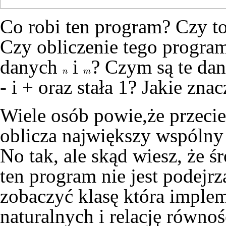
Co robi ten program? Czy to
Czy obliczenie tego progra
danych
i
? Czym są te dan
n
m
n
m
- i + oraz stała 1? Jakie zn
Wiele osób powie,że przeci
oblicza największy wspólny 
No tak, ale skąd wiesz, że
ten program nie jest podejr
zobaczyć klasę która implem
naturalnych i relację równo