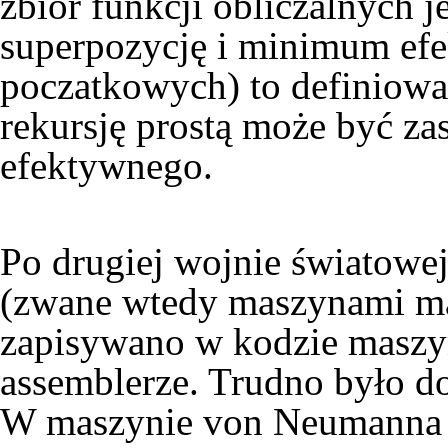
zbiór funkcji obliczalnych j
superpozycję i minimum efek
poczatkowych) to definiowan
rekursję prostą może być z
efektywnego.
Po drugiej wojnie światowe
(zwane wtedy maszynami ma
zapisywano w kodzie maszy
assemblerze. Trudno było do
W maszynie von Neumanna w