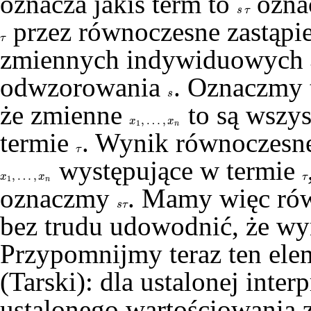
oznacza jakiś term to
oznac
s
τ
s
τ
przez równoczesne zastąpie
τ
τ
zmiennych indywiduowych
odwzorowania
. Oznaczmy
s
s
że zmienne
to są wszys
,
…
,
x
1
,
…
,
x
n
x
x
1
n
termie
. Wynik równoczesne
τ
τ
występujące w termie
,
…
,
x
1
,
…
,
x
n
τ
x
x
τ
1
n
oznaczmy
. Mamy więc ró
s
τ
s
τ
bez trudu udowodnić, że wyn
Przypomnijmy teraz ten eleme
(Tarski): dla ustalonej inte
ustalonego wartościowania