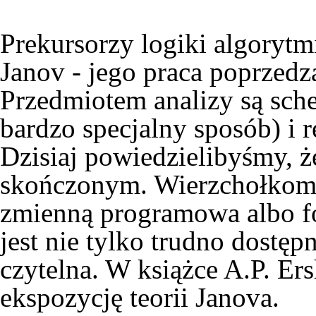
Prekursorzy logiki algorytm
Janov - jego praca poprzed
Przedmiotem analizy są sc
bardzo specjalny sposób) i
Dzisiaj powiedzielibyśmy, ż
skończonym. Wierzchołkom
zmienną programowa albo f
jest nie tylko trudno dostęp
czytelna. W książce A.P. Er
ekspozycję teorii Janova.