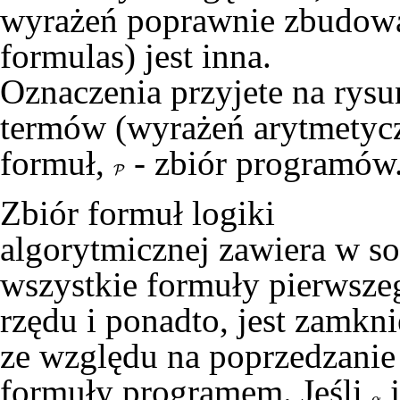
wyrażeń poprawnie zbudo
formulas) jest inna.
Oznaczenia przyjete na rys
termów (wyrażeń arytmetycz
formuł,
- zbiór programów
P
P
Zbiór formuł logiki
algorytmicznej zawiera w so
wszystkie formuły pierwsze
rzędu i ponadto, jest zamkni
ze względu na poprzedzanie
formuły programem. Jeśli
j
α
α