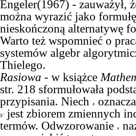
Engeler(1967) - zauważył, 
można wyrazić jako formułę
nieskończoną alternatywę f
Warto też wspomnieć o pra
systemów algebr algorytmic
Thielego.
Rasiowa
- w książce
Mathem
str. 218 sformułowała podst
przypisania. Niech
oznacza
s
s
jest zbiorem zmiennych i
V
V
termów. Odwzorowanie
naz
s
s