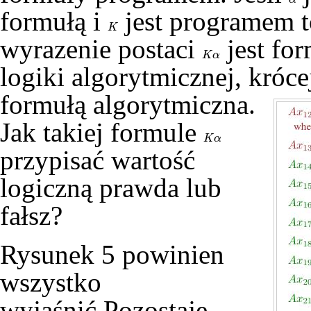
formułą i
jest programem t
K
K
wyrazenie postaci
jest fo
K
α
K
α
logiki algorytmicznej, króce
formułą algorytmiczna.
Jak takiej formule
K
α
K
α
przypisać wartość
logiczną prawda lub
fałsz?
Rysunek 5 powinien
wszystko
wyjaśnić.Pozostaje