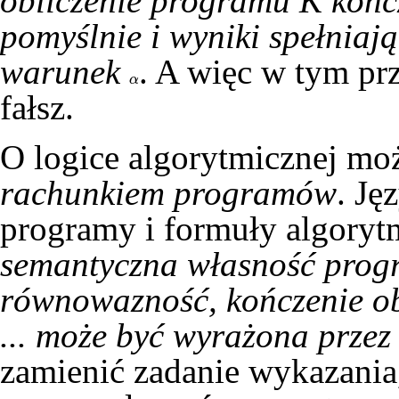
obliczenie programu K końc
pomyślnie i wyniki spełniają
warunek
. A więc w tym pr
α
α
fałsz.
O logice algorytmicznej moż
rachunkiem programów
. Ję
programy i formuły algoryt
semantyczna własność prog
równowazność, kończenie obl
... może być wyrażona prze
zamienić zadanie wykazani