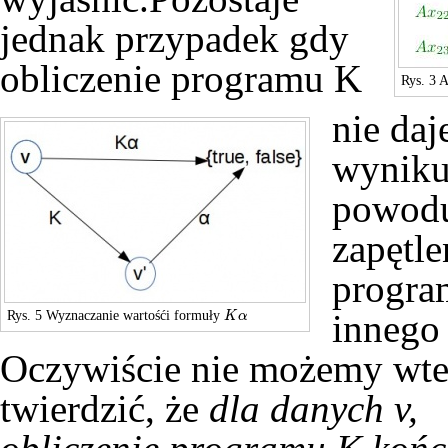
jednak przypadek gdy
obliczenie programu K
Rys. 3 
nie daj
wyniku
powod
zapętle
progra
Rys. 5 Wyznaczanie wartośći formuły
innego
K
α
K
α
Oczywiście nie możemy wt
twierdzić, że
dla danych v,