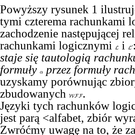
Powyższy rysunek 1 ilustru
tymi czterema rachunkami l
zachodzenie następującej re
rachunkami logicznymi
i
′
L
L
L
L
′
staje się tautologią rachun
formuły
przez formuły rac
α
α
uzyskamy porównując zbior
zbudowanych
.
W
W
F
F
F
F
Języki tych rachunków logic
jest parą <alfabet, zbiór 
Zwróćmy uwagę na to, że za