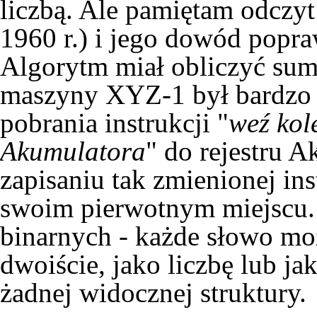
liczbą. Ale pamiętam odczy
1960 r.) i jego dowód popra
Algorytm miał obliczyć sumę
maszyny XYZ-1 był bardzo
pobrania instrukcji "
weź kol
Akumulatora
" do rejestru A
zapisaniu tak zmienionej in
swoim pierwotnym miejscu.
binarnych - każde słowo mo
dwoiście, jako liczbę lub ja
żadnej widocznej struktury.