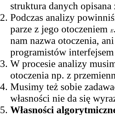
struktura danych opisana
Podczas analizy powinni
parze z jego otoczeniem
E
E
nam nazwa otoczenia, ani
programistów interfejsem
W procesie analizy musim
otoczenia np. z przemienn
Musimy też sobie zadawa
własności nie da się wyr
Własności algorytmicz