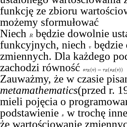
funkcję ze zbioru wartości
możemy sformułować
Niech
będzie dowolnie usta
R
R
funkcyjnych, niech
będzie
v
v
zmiennych. Dla każdego po
zachodzi równość
(
)
=
(
(
)
)
s
τ
R
(
v
)
=
τ
R
(
s
R
(
v
)
)
s
τ
v
τ
s
v
R
R
R
Zauważmy, że w czasie pisa
metamathematics
(przed r. 1
mieli pojęcia o programowan
podstawienie
w trochę inne
s
s
że wartościowanie zmiennych