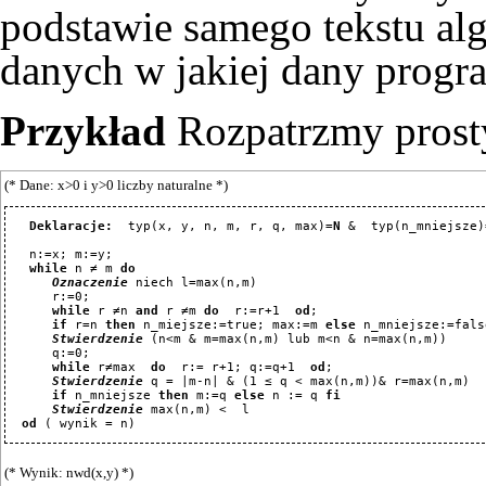
podstawie samego tekstu al
danych w jakiej dany progr
Przykład
Rozpatrzmy prost
(* Dane: x>0 i y>0 liczby naturalne *)
Deklaracje:
  typ(x, y, n, m, r, q, max)=
N
 &  typ(n_mniejsze)
   n:=x; m:=y;

while
 n ≠ m 
do
Oznaczenie
 niech l=max(n,m)

      r:=0; 

while
 r ≠n 
and
 r ≠m 
do
  r:=r+1  
od
; 

if
 r=n 
then
 n_miejsze:=true; max:=m 
else
 n_mniejsze:=fals
Stwierdzenie
 (n<m & m=max(n,m) lub m<n & n=max(n,m))

      q:=0; 

while
 r≠max  
do
  r:= r+1; q:=q+1  
od
; 

Stwierdzenie
 q = |m-n| & (1 ≤ q < max(n,m))& r=max(n,m)

if
 n_mniejsze 
then
 m:=q 
else
 n := q 
fi
Stwierdzenie
 max(n,m) <  l

od
(* Wynik: nwd(x,y) *)