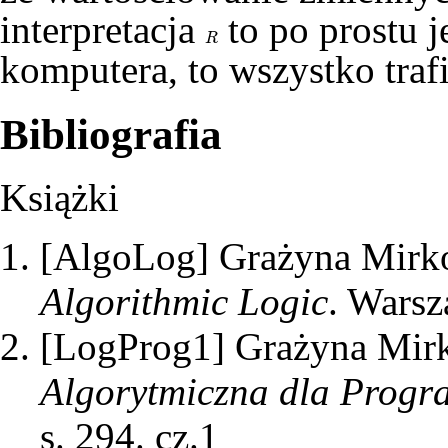
interpretacja
to po prostu 
R
R
komputera, to wszystko traf
Bibliografia
Książki
[AlgoLog]
Grażyna Mirko
Algorithmic Logic
. Warsz
[LogProg1]
Grażyna Mirk
Algorytmiczna dla Progr
s. 294.
cz.1