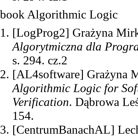
book Algorithmic Logic
[LogProg2]
Grażyna Mirk
Algorytmiczna dla Progr
s. 294.
cz.2
[AL4software]
Grażyna M
Algorithmic Logic for So
Verification
. Dąbrowa Leś
154.
[CentrumBanachAL]
Lec