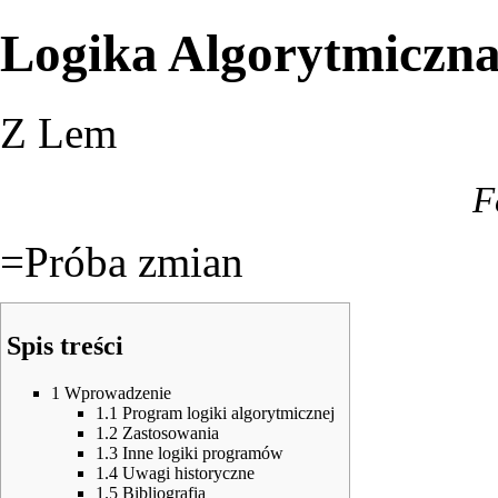
Logika Algorytmiczn
Z Lem
F
=Próba zmian
Spis treści
1
Wprowadzenie
1.1
Program logiki algorytmicznej
1.2
Zastosowania
1.3
Inne logiki programów
1.4
Uwagi historyczne
1.5
Bibliografia